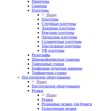
Принтеры
Сканеры
Плоттеры
Назад
Плоттеры
Струйные плоттеры
Лазерные плоттеры
Режущие плоттеры
Латексные плоттеры
Сольвентные плоттеры
Текстильные плоттеры
УФ плоттеры
Ризографы
Широкоформатные сканеры
Тампонные станки
Цифровые печатные машины
Трафаретные станки
Постпечатное оборудование
Назад
Постпечатное оборудование
Резаки
Назад
Резаки
Роликовые резаки для бумаги
Гильотинные резаки