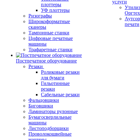
услуги
плоттеры
Утили
УФ плоттеры
Оргте
Ризографы
Аутсор
Широкоформатные
печати
сканеры
Тампонные станки
Цифровые печатные
машины
Трафаретные станки
Постпечатное оборудование
Резаки
Роликовые резаки
для бумаги
Гильотинные
резаки
Сабельные резаки
Фальцовщики
Биговщики
Ламинаторы рулонные
Бумагосверлильные
машины
Листоподборщики
Проволокошвейные
машины