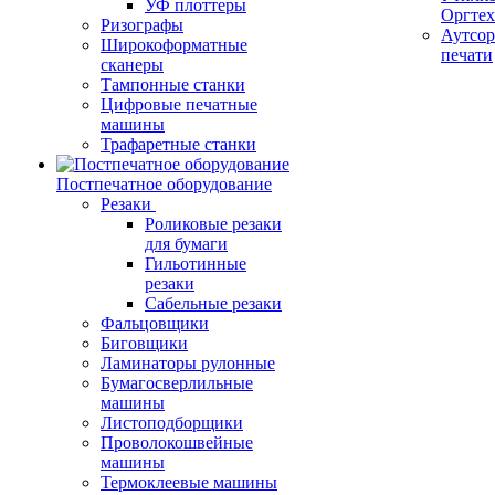
УФ плоттеры
Оргте
Ризографы
Аутсор
Широкоформатные
печати
сканеры
Тампонные станки
Цифровые печатные
машины
Трафаретные станки
Постпечатное оборудование
Резаки
Роликовые резаки
для бумаги
Гильотинные
резаки
Сабельные резаки
Фальцовщики
Биговщики
Ламинаторы рулонные
Бумагосверлильные
машины
Листоподборщики
Проволокошвейные
машины
Термоклеевые машины