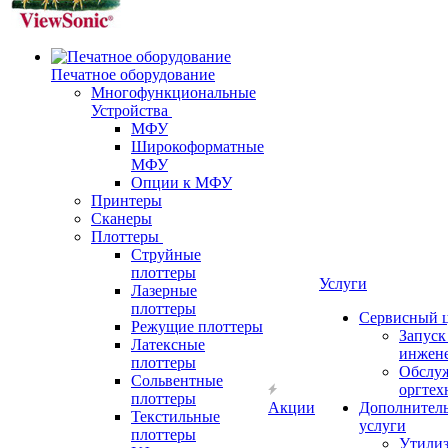
Печатное оборудование
Многофункциональные
Устройства
МФУ
Широкоформатные
МФУ
Опции к МФУ
Принтеры
Сканеры
Плоттеры
Струйные
плоттеры
Услуги
Лазерные
плоттеры
Сервисный 
Режущие плоттеры
Запус
Латексные
инжен
плоттеры
Обслу
Сольвентные
оргтех
плоттеры
Акции
Дополнител
Текстильные
услуги
плоттеры
Утили