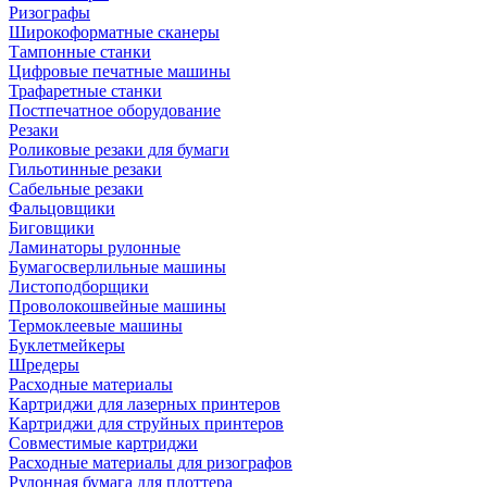
Ризографы
Широкоформатные сканеры
Тампонные станки
Цифровые печатные машины
Трафаретные станки
Постпечатное оборудование
Резаки
Роликовые резаки для бумаги
Гильотинные резаки
Сабельные резаки
Фальцовщики
Биговщики
Ламинаторы рулонные
Бумагосверлильные машины
Листоподборщики
Проволокошвейные машины
Термоклеевые машины
Буклетмейкеры
Шредеры
Расходные материалы
Картриджи для лазерных принтеров
Картриджи для струйных принтеров
Совместимые картриджи
Расходные материалы для ризографов
Рулонная бумага для плоттера