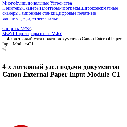
Многофункциональные Устройства
Принтеры
Сканеры
Плоттеры
Ризографы
Широкоформатные
сканеры
Тампонные станки
Цифровые печатные
машины
Трафаретные станки
—
Опции к МФУ
МФУ
Широкоформатные МФУ
—
4-х лотковый узел подачи документов Canon External Paper
Input Module-C1
4-х лотковый узел подачи документов
Canon External Paper Input Module-C1