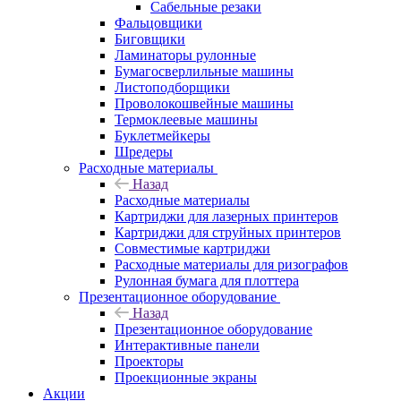
Сабельные резаки
Фальцовщики
Биговщики
Ламинаторы рулонные
Бумагосверлильные машины
Листоподборщики
Проволокошвейные машины
Термоклеевые машины
Буклетмейкеры
Шредеры
Расходные материалы
Назад
Расходные материалы
Картриджи для лазерных принтеров
Картриджи для струйных принтеров
Совместимые картриджи
Расходные материалы для ризографов
Рулонная бумага для плоттера
Презентационное оборудование
Назад
Презентационное оборудование
Интерактивные панели
Проекторы
Проекционные экраны
Акции