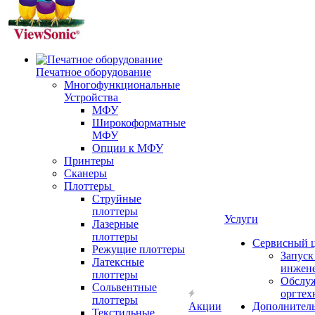
Печатное оборудование
Многофункциональные
Устройства
МФУ
Широкоформатные
МФУ
Опции к МФУ
Принтеры
Сканеры
Плоттеры
Струйные
плоттеры
Услуги
Лазерные
плоттеры
Сервисный 
Режущие плоттеры
Запус
Латексные
инжен
плоттеры
Обслу
Сольвентные
оргтех
плоттеры
Акции
Дополнител
Текстильные