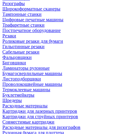
Ризографы
Широкоформатные сканеры
Тампонные станки
Цифровые печатные машины
Трафаретные станки
Постпечатное оборудование
Резаки
Роликовые резаки для бумаги
Гильотинные резаки
Сабельные резаки
Фальцовщики
Биговщики
Ламинаторы рулонные
Бумагосверлильные машины
Листоподборщики
Проволокошвейные машины
Термоклеевые машины
Буклетмейкеры
Шредеры
Расходные материалы
Картриджи для лазерных принтеров
Картриджи для струйных принтеров
Совместимые картриджи
Расходные материалы для ризографов
Рулонная бумага для плоттера