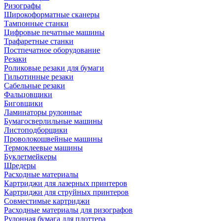
Ризографы
Широкоформатные сканеры
Тампонные станки
Цифровые печатные машины
Трафаретные станки
Постпечатное оборудование
Резаки
Роликовые резаки для бумаги
Гильотинные резаки
Сабельные резаки
Фальцовщики
Биговщики
Ламинаторы рулонные
Бумагосверлильные машины
Листоподборщики
Проволокошвейные машины
Термоклеевые машины
Буклетмейкеры
Шредеры
Расходные материалы
Картриджи для лазерных принтеров
Картриджи для струйных принтеров
Совместимые картриджи
Расходные материалы для ризографов
Рулонная бумага для плоттера