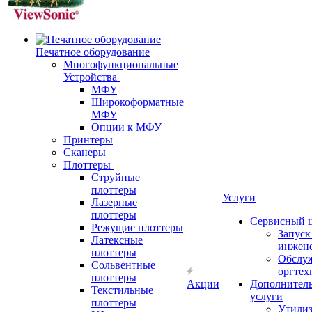
Печатное оборудование
Многофункциональные
Устройства
МФУ
Широкоформатные
МФУ
Опции к МФУ
Принтеры
Сканеры
Плоттеры
Струйные
плоттеры
Услуги
Лазерные
плоттеры
Сервисный 
Режущие плоттеры
Запус
Латексные
инжен
плоттеры
Обслу
Сольвентные
оргтех
плоттеры
Акции
Дополнител
Текстильные
услуги
плоттеры
Утили