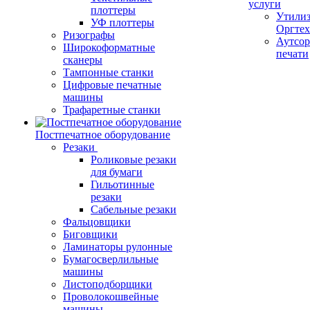
услуги
плоттеры
Утили
УФ плоттеры
Оргте
Ризографы
Аутсор
Широкоформатные
печати
сканеры
Тампонные станки
Цифровые печатные
машины
Трафаретные станки
Постпечатное оборудование
Резаки
Роликовые резаки
для бумаги
Гильотинные
резаки
Сабельные резаки
Фальцовщики
Биговщики
Ламинаторы рулонные
Бумагосверлильные
машины
Листоподборщики
Проволокошвейные
машины