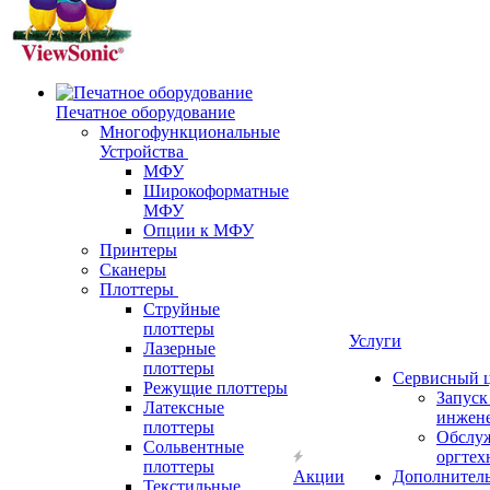
Печатное оборудование
Многофункциональные
Устройства
МФУ
Широкоформатные
МФУ
Опции к МФУ
Принтеры
Сканеры
Плоттеры
Струйные
плоттеры
Услуги
Лазерные
плоттеры
Сервисный 
Режущие плоттеры
Запус
Латексные
инжен
плоттеры
Обслу
Сольвентные
оргтех
плоттеры
Акции
Дополнител
Текстильные