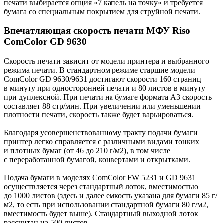
печати выбирается опция «7 капель на точку» и требуется
бумага со специальным покрытием для струйной печати.
Впечатляющая скорость печати МФУ Riso
ComColor GD 9630
Скорость печати зависит от модели принтера и выбранного
режима печати. В стандартном режиме старшие модели
ComColor GD 9630/9631 достигают скорости 160 страниц
в минуту при односторонней печати и 80 листов в минуту
при дуплексной. При печати на бумаге формата А3 скорость
составляет 88 стр/мин. При увеличении или уменьшении
плотности печати, скорость также будет варьироваться.
Благодаря усовершенствованному тракту подачи бумаги
принтер легко справляется с различными видами тонких
и плотных бумаг (от 46 до 210 г/м2), в том числе
с переработанной бумагой, конвертами и открытками.
Подача бумаги в моделях ComColor FW 5231 и GD 9631
осуществляется через стандартный лоток, вместимостью
до 1000 листов (здесь и далее емкость указана для бумаги 85 г/
м2, то есть при использовании стандартной бумаги 80 г/м2,
вместимость будет выше). Стандартный выходной лоток
рассчитан на 500 листов.