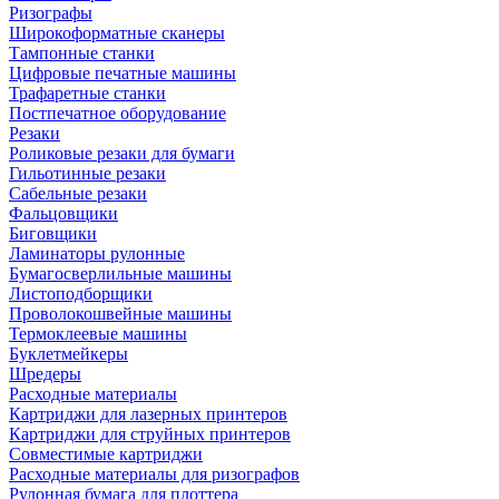
Ризографы
Широкоформатные сканеры
Тампонные станки
Цифровые печатные машины
Трафаретные станки
Постпечатное оборудование
Резаки
Роликовые резаки для бумаги
Гильотинные резаки
Сабельные резаки
Фальцовщики
Биговщики
Ламинаторы рулонные
Бумагосверлильные машины
Листоподборщики
Проволокошвейные машины
Термоклеевые машины
Буклетмейкеры
Шредеры
Расходные материалы
Картриджи для лазерных принтеров
Картриджи для струйных принтеров
Совместимые картриджи
Расходные материалы для ризографов
Рулонная бумага для плоттера