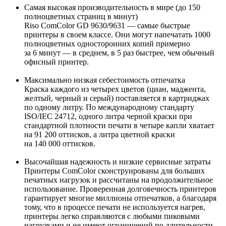
Cамая высокая производительность в мире (до 150
полноцветных страниц в минут)
Riso СomColor GD 9630/9631 — самые быстрые
принтеры в своем классе. Они могут напечатать 1000
полноцветных односторонних копий примерно
за 6 минут — в среднем, в 5 раз быстрее, чем обычный
офисный принтер.
Максимально низкая себестоимость отпечатка
Краска каждого из четырех цветов (циан, маджента,
желтый, черный и серый) поставляется в картриджах
по одному литру. По международному стандарту
ISO/IEC 24712, одного литра черной краски при
стандартной плотности печати в четыре капли хватает
на 91 200 оттисков, а литра цветной краски
на 140 000 оттисков.
Высочайшая надежность и низкие сервисные затраты
Принтеры ComColor сконструированы для больших
печатных нагрузок и рассчитаны на продолжительное
использование. Проверенная долговечность принтеров
гарантирует многие миллионы отпечатков, а благодаря
тому, что в процессе печати не используется нагрев,
принтеры легко справляются с любыми пиковыми
нагрузками и не имеют ограничений по длительности