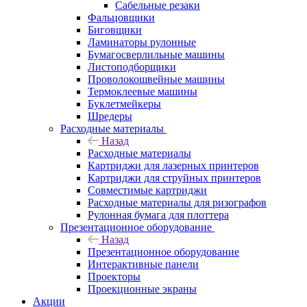
Сабельные резаки
Фальцовщики
Биговщики
Ламинаторы рулонные
Бумагосверлильные машины
Листоподборщики
Проволокошвейные машины
Термоклеевые машины
Буклетмейкеры
Шредеры
Расходные материалы
Назад
Расходные материалы
Картриджи для лазерных принтеров
Картриджи для струйных принтеров
Совместимые картриджи
Расходные материалы для ризографов
Рулонная бумага для плоттера
Презентационное оборудование
Назад
Презентационное оборудование
Интерактивные панели
Проекторы
Проекционные экраны
Акции