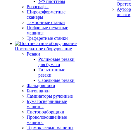
УФ плоттеры
Оргте
Ризографы
Аутсор
Широкоформатные
печати
сканеры
Тампонные станки
Цифровые печатные
машины
Трафаретные станки
Постпечатное оборудование
Резаки
Роликовые резаки
для бумаги
Гильотинные
резаки
Сабельные резаки
Фальцовщики
Биговщики
Ламинаторы рулонные
Бумагосверлильные
машины
Листоподборщики
Проволокошвейные
машины
Термоклеевые машины