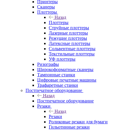
Принтеры
Сканеры
Плоттеры
Назад
Плоттеры
Струйные плоттеры
Лазерные плоттеры
Режущие плоттеры
Латексные плоттеры
Сольвентные плоттеры
Текстильные плоттеры
УФ плоттеры
Ризографы
Широкоформатные сканеры
Тампонные станки
Цифровые печатные машины
Трафаретные станки
Постпечатное оборудование
Назад
Постпечатное оборудование
Резаки
Назад
Резаки
Роликовые резаки для бумаги
Гильотинные резаки