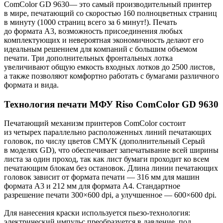
ComColor GD 9630— это самый производительный принтер
в мире, печатающий со скоростью 160 полноцветных страниц
в минуту (1000 страниц всего за 6 минут!). Печать
до формата А3, возможность присоединения любых
комплектующих и невероятная экономичность делают его
идеальным решением для компаний с большим объемом
печати. Три дополнительных фронтальных лотка
увеличивают общую емкость входных лотков до 2500 листов,
а также позволяют комфортно работать с бумагами различного
формата и вида.
Технология печати МФУ Riso ComColor GD 9630
Печатающий механизм принтеров ComColor состоит
из четырех параллельно расположенных линий печатающих
головок, по числу цветов CMYK (дополнительный Серый
в моделях GD), что обеспечивает запечатывание всей ширины
листа за один проход, так как лист бумаги проходит ко всем
печатающим блокам без остановок. Длина линии печатающих
головок зависит от формата печати — 316 мм для машин
формата А3 и 212 мм для формата А4. Стандартное
разрешение печати 300×600 dpi, а улучшенное — 600×600 dpi.
Для нанесения краски используется пьезо-технология:
электрический импульс преобразуется в давление, под