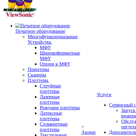
Печатное оборудование
Многофункциональные
Устройства
МФУ
Широкоформатные
МФУ
Опции к МФУ
Принтеры
Сканеры
Плоттеры
Струйные
плоттеры
Услуги
Лазерные
плоттеры
Сервисный 
Режущие плоттеры
Запус
Латексные
инжен
плоттеры
Обслу
Сольвентные
оргтех
плоттеры
Акции
Дополнител
Текстильные