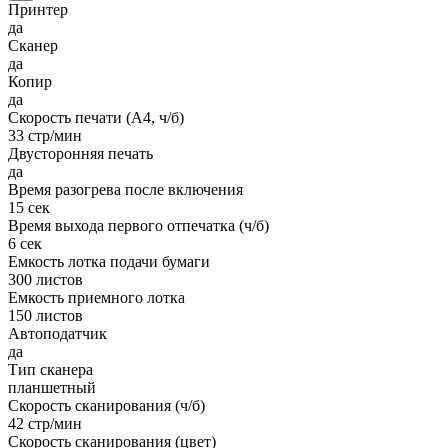
Принтер
да
Сканер
да
Копир
да
Скорость печати (А4, ч/б)
33 стр/мин
Двусторонняя печать
да
Время разогрева после включения
15 сек
Время выхода первого отпечатка (ч/б)
6 сек
Емкость лотка подачи бумаги
300 листов
Емкость приемного лотка
150 листов
Автоподатчик
да
Тип сканера
планшетный
Скорость сканирования (ч/б)
42 стр/мин
Скорость сканирования (цвет)