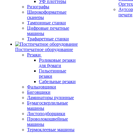
УФ плоттеры
Оргте
Ризографы
Аутсор
Широкоформатные
печати
сканеры
Тампонные станки
Цифровые печатные
машины
Трафаретные станки
Постпечатное оборудование
Резаки
Роликовые резаки
для бумаги
Гильотинные
резаки
Сабельные резаки
Фальцовщики
Биговщики
Ламинаторы рулонные
Бумагосверлильные
машины
Листоподборщики
Проволокошвейные
машины
Термоклеевые машины