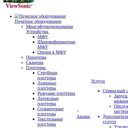
Печатное оборудование
Многофункциональные
Устройства
МФУ
Широкоформатные
МФУ
Опции к МФУ
Принтеры
Сканеры
Плоттеры
Струйные
плоттеры
Услуги
Лазерные
плоттеры
Сервисный 
Режущие плоттеры
Запус
Латексные
инжен
плоттеры
Обслу
Сольвентные
оргтех
плоттеры
Акции
Дополнител
Текстильные
услуги
плоттеры
Утили