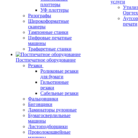
услуги
плоттеры
Утили
УФ плоттеры
Оргте
Ризографы
Аутсор
Широкоформатные
печати
сканеры
Тампонные станки
Цифровые печатные
машины
Трафаретные станки
Постпечатное оборудование
Резаки
Роликовые резаки
для бумаги
Гильотинные
резаки
Сабельные резаки
Фальцовщики
Биговщики
Ламинаторы рулонные
Бумагосверлильные
машины
Листоподборщики
Проволокошвейные
машины