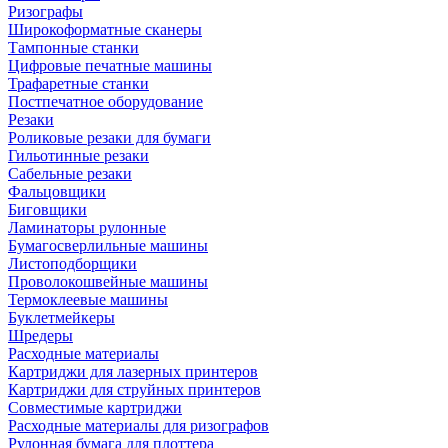
Ризографы
Широкоформатные сканеры
Тампонные станки
Цифровые печатные машины
Трафаретные станки
Постпечатное оборудование
Резаки
Роликовые резаки для бумаги
Гильотинные резаки
Сабельные резаки
Фальцовщики
Биговщики
Ламинаторы рулонные
Бумагосверлильные машины
Листоподборщики
Проволокошвейные машины
Термоклеевые машины
Буклетмейкеры
Шредеры
Расходные материалы
Картриджи для лазерных принтеров
Картриджи для струйных принтеров
Совместимые картриджи
Расходные материалы для ризографов
Рулонная бумага для плоттера