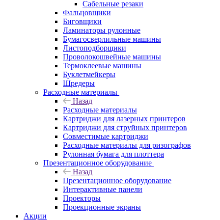
Сабельные резаки
Фальцовщики
Биговщики
Ламинаторы рулонные
Бумагосверлильные машины
Листоподборщики
Проволокошвейные машины
Термоклеевые машины
Буклетмейкеры
Шредеры
Расходные материалы
Назад
Расходные материалы
Картриджи для лазерных принтеров
Картриджи для струйных принтеров
Совместимые картриджи
Расходные материалы для ризографов
Рулонная бумага для плоттера
Презентационное оборудование
Назад
Презентационное оборудование
Интерактивные панели
Проекторы
Проекционные экраны
Акции