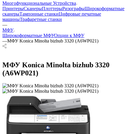
Многофункциональные Устройства
Принтеры
Сканеры
Плоттеры
Ризографы
Широкоформатные
сканеры
Тампонные станки
Цифровые печатные
машины
Трафаретные станки
—
МФУ
Широкоформатные МФУ
Опции к МФУ
—
МФУ Konica Minolta bizhub 3320 (A6WP021)
МФУ Konica Minolta bizhub 3320
(A6WP021)