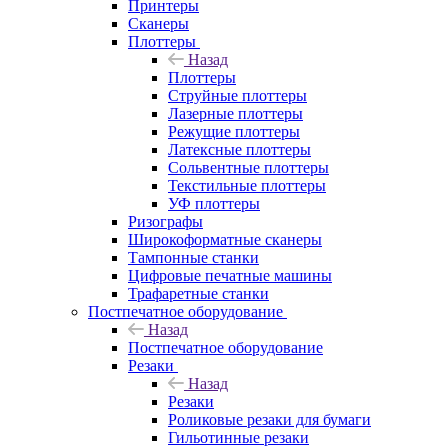
Принтеры
Сканеры
Плоттеры
Назад
Плоттеры
Струйные плоттеры
Лазерные плоттеры
Режущие плоттеры
Латексные плоттеры
Сольвентные плоттеры
Текстильные плоттеры
УФ плоттеры
Ризографы
Широкоформатные сканеры
Тампонные станки
Цифровые печатные машины
Трафаретные станки
Постпечатное оборудование
Назад
Постпечатное оборудование
Резаки
Назад
Резаки
Роликовые резаки для бумаги
Гильотинные резаки