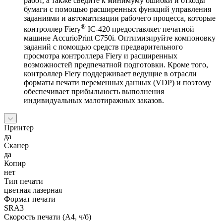
работ, а также сведите к минимуму ошибки и отходы
бумаги с помощью расширенных функций управления
заданиями и автоматизации рабочего процесса, которые
®
контроллер Fiery
IC-420 предоставляет печатной
машине AccurioPrint C750i. Оптимизируйте компоновку
заданий с помощью средств предварительного
просмотра контроллера Fiery и расширенных
возможностей предпечатной подготовки. Кроме того,
контроллер Fiery поддерживает ведущие в отрасли
форматы печати переменных данных (VDP) и поэтому
обеспечивает прибыльность выполнения
индивидуальных малотиражных заказов.
Принтер
да
Сканер
да
Копир
нет
Тип печати
цветная лазерная
Формат печати
SRA3
Скорость печати (А4, ч/б)