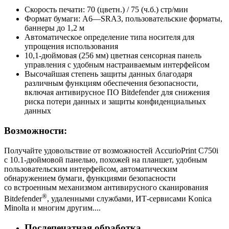
Скорость печати: 70 (цветн.) / 75 (ч.б.) стр/мин
Формат бумаги: A6—SRA3, пользовательские форматы,
баннеры до 1,2 м
Автоматическое определение типа носителя для
упрощения использования
10,1-дюймовая (256 мм) цветная сенсорная панель
управления с удобным настраиваемым интерфейсом
Высочайшая степень защиты данных благодаря
различным функциям обеспечения безопасности,
включая антивирусное ПО Bitdefender для снижения
риска потери данных и защиты конфиденциальных
данных
Возможности:
Получайте удовольствие от возможностей AccurioPrint C750i
с 10.1-дюймовой панелью, похожей на планшет, удобным
пользовательским интерфейсом, автоматическим
обнаружением бумаги, функциями безопасности
со встроенным механизмом антивирусного сканирования
®
Bitdefender
, удаленными службами, ИТ-сервисами Konica
Minolta и многим другим....
Послепечатная обработка