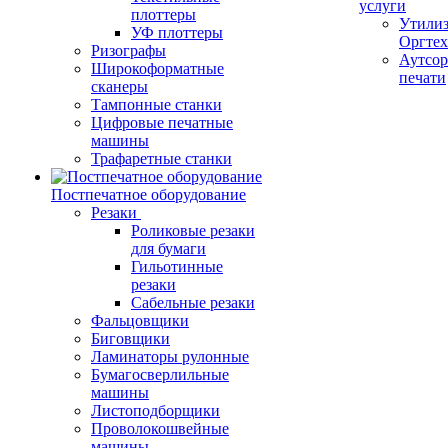
услуги
плоттеры
Утили
УФ плоттеры
Оргте
Ризографы
Аутсор
Широкоформатные
печати
сканеры
Тампонные станки
Цифровые печатные
машины
Трафаретные станки
Постпечатное оборудование
Резаки
Роликовые резаки
для бумаги
Гильотинные
резаки
Сабельные резаки
Фальцовщики
Биговщики
Ламинаторы рулонные
Бумагосверлильные
машины
Листоподборщики
Проволокошвейные
машины