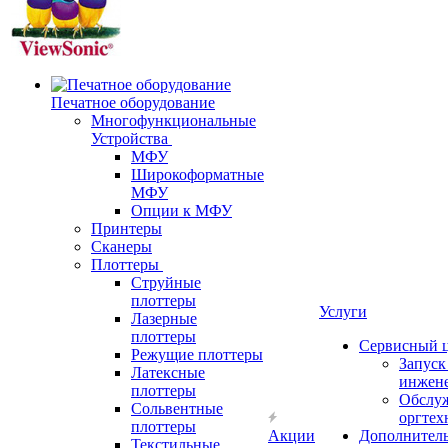
Печатное оборудование
Многофункциональные
Устройства
МФУ
Широкоформатные
МФУ
Опции к МФУ
Принтеры
Сканеры
Плоттеры
Струйные
плоттеры
Услуги
Лазерные
плоттеры
Сервисный 
Режущие плоттеры
Запус
Латексные
инжен
плоттеры
Обслу
Сольвентные
оргтех
плоттеры
Акции
Дополнител
Текстильные