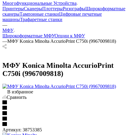
Многофункциональные Устройства
Принтеры
Сканеры
Плоттеры
Ризографы
Широкоформатные
сканеры
Тампонные станки
Цифровые печатные
машины
Трафаретные станки
—
МФУ
Широкоформатные МФУ
Опции к МФУ
—
МФУ Konica Minolta AccurioPrint C750i (9967009818)
МФУ Konica Minolta AccurioPrint
C750i (9967009818)
В избранное
Сравнить
Артикул:
38753385