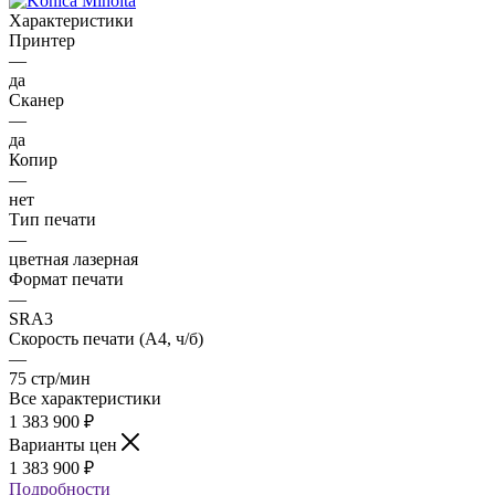
Характеристики
Принтер
—
да
Сканер
—
да
Копир
—
нет
Тип печати
—
цветная лазерная
Формат печати
—
SRA3
Скорость печати (А4, ч/б)
—
75 стр/мин
Все характеристики
1 383 900
₽
Варианты цен
1 383 900
₽
Подробности