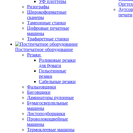
УФ плоттеры
Оргте
Ризографы
Аутсор
Широкоформатные
печати
сканеры
Тампонные станки
Цифровые печатные
машины
Трафаретные станки
Постпечатное оборудование
Резаки
Роликовые резаки
для бумаги
Гильотинные
резаки
Сабельные резаки
Фальцовщики
Биговщики
Ламинаторы рулонные
Бумагосверлильные
машины
Листоподборщики
Проволокошвейные
машины
Термоклеевые машины