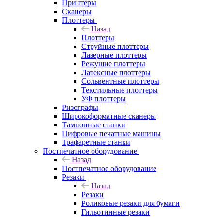
Принтеры
Сканеры
Плоттеры
Назад
Плоттеры
Струйные плоттеры
Лазерные плоттеры
Режущие плоттеры
Латексные плоттеры
Сольвентные плоттеры
Текстильные плоттеры
УФ плоттеры
Ризографы
Широкоформатные сканеры
Тампонные станки
Цифровые печатные машины
Трафаретные станки
Постпечатное оборудование
Назад
Постпечатное оборудование
Резаки
Назад
Резаки
Роликовые резаки для бумаги
Гильотинные резаки