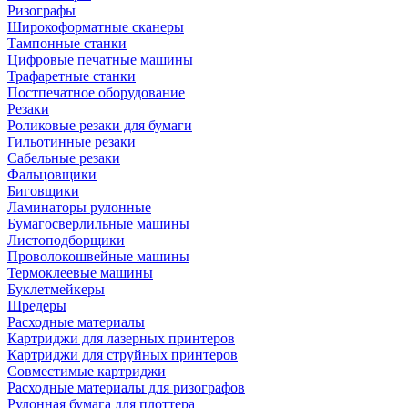
Ризографы
Широкоформатные сканеры
Тампонные станки
Цифровые печатные машины
Трафаретные станки
Постпечатное оборудование
Резаки
Роликовые резаки для бумаги
Гильотинные резаки
Сабельные резаки
Фальцовщики
Биговщики
Ламинаторы рулонные
Бумагосверлильные машины
Листоподборщики
Проволокошвейные машины
Термоклеевые машины
Буклетмейкеры
Шредеры
Расходные материалы
Картриджи для лазерных принтеров
Картриджи для струйных принтеров
Совместимые картриджи
Расходные материалы для ризографов
Рулонная бумага для плоттера