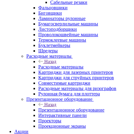
Сабельные резаки
Фальцовщики
Биговщики
Ламинаторы рулонные
Бумагосверлильные машины
Листоподборщики
Проволокошвейные машины
Термоклеевые машины
Буклетмейкеры
Шредеры
Расходные материалы
Назад
Расходные материалы
Картриджи для лазерных принтеров
Картриджи для струйных принтеров
Совместимые картриджи
Расходные материалы для ризографов
Рулонная бумага для плоттера
Презентационное оборудование
Назад
Презентационное оборудование
Интерактивные панели
Проекторы
Проекционные экраны
Акции