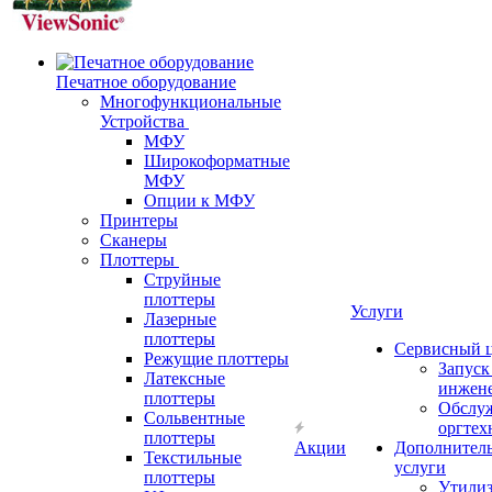
Печатное оборудование
Многофункциональные
Устройства
МФУ
Широкоформатные
МФУ
Опции к МФУ
Принтеры
Сканеры
Плоттеры
Струйные
плоттеры
Услуги
Лазерные
плоттеры
Сервисный 
Режущие плоттеры
Запус
Латексные
инжен
плоттеры
Обслу
Сольвентные
оргтех
плоттеры
Акции
Дополнител
Текстильные
услуги
плоттеры
Утили