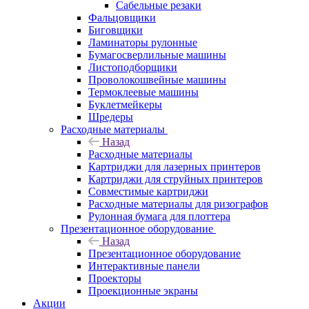
Сабельные резаки
Фальцовщики
Биговщики
Ламинаторы рулонные
Бумагосверлильные машины
Листоподборщики
Проволокошвейные машины
Термоклеевые машины
Буклетмейкеры
Шредеры
Расходные материалы
Назад
Расходные материалы
Картриджи для лазерных принтеров
Картриджи для струйных принтеров
Совместимые картриджи
Расходные материалы для ризографов
Рулонная бумага для плоттера
Презентационное оборудование
Назад
Презентационное оборудование
Интерактивные панели
Проекторы
Проекционные экраны
Акции