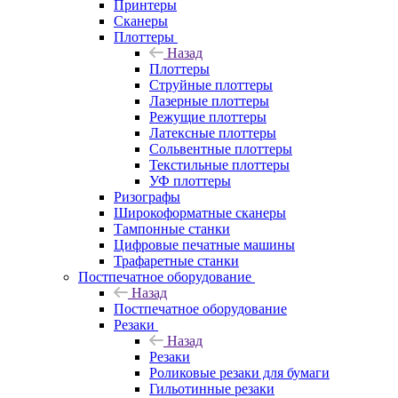
Принтеры
Сканеры
Плоттеры
Назад
Плоттеры
Струйные плоттеры
Лазерные плоттеры
Режущие плоттеры
Латексные плоттеры
Сольвентные плоттеры
Текстильные плоттеры
УФ плоттеры
Ризографы
Широкоформатные сканеры
Тампонные станки
Цифровые печатные машины
Трафаретные станки
Постпечатное оборудование
Назад
Постпечатное оборудование
Резаки
Назад
Резаки
Роликовые резаки для бумаги
Гильотинные резаки