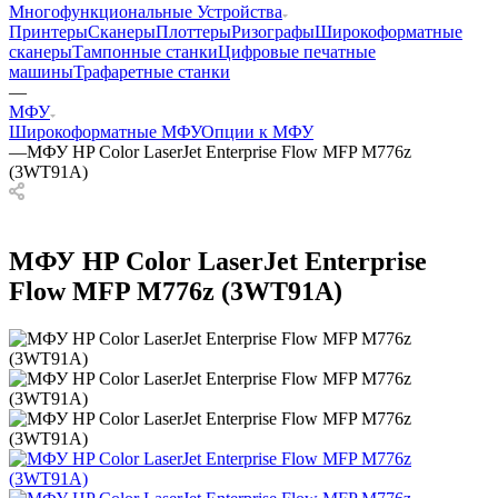
Многофункциональные Устройства
Принтеры
Сканеры
Плоттеры
Ризографы
Широкоформатные
сканеры
Тампонные станки
Цифровые печатные
машины
Трафаретные станки
—
МФУ
Широкоформатные МФУ
Опции к МФУ
—
МФУ HP Color LaserJet Enterprise Flow MFP M776z
(3WT91A)
МФУ HP Color LaserJet Enterprise
Flow MFP M776z (3WT91A)