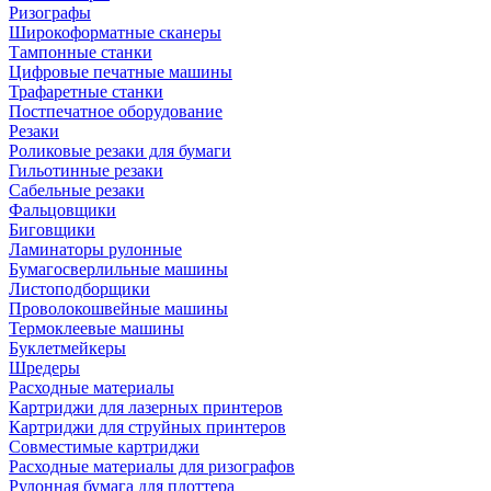
Ризографы
Широкоформатные сканеры
Тампонные станки
Цифровые печатные машины
Трафаретные станки
Постпечатное оборудование
Резаки
Роликовые резаки для бумаги
Гильотинные резаки
Сабельные резаки
Фальцовщики
Биговщики
Ламинаторы рулонные
Бумагосверлильные машины
Листоподборщики
Проволокошвейные машины
Термоклеевые машины
Буклетмейкеры
Шредеры
Расходные материалы
Картриджи для лазерных принтеров
Картриджи для струйных принтеров
Совместимые картриджи
Расходные материалы для ризографов
Рулонная бумага для плоттера