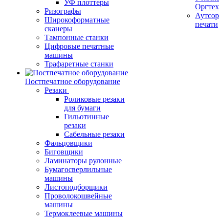
УФ плоттеры
Оргте
Ризографы
Аутсор
Широкоформатные
печати
сканеры
Тампонные станки
Цифровые печатные
машины
Трафаретные станки
Постпечатное оборудование
Резаки
Роликовые резаки
для бумаги
Гильотинные
резаки
Сабельные резаки
Фальцовщики
Биговщики
Ламинаторы рулонные
Бумагосверлильные
машины
Листоподборщики
Проволокошвейные
машины
Термоклеевые машины