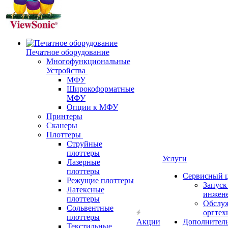
Печатное оборудование
Многофункциональные
Устройства
МФУ
Широкоформатные
МФУ
Опции к МФУ
Принтеры
Сканеры
Плоттеры
Струйные
плоттеры
Услуги
Лазерные
плоттеры
Сервисный 
Режущие плоттеры
Запус
Латексные
инжен
плоттеры
Обслу
Сольвентные
оргтех
плоттеры
Акции
Дополнител
Текстильные