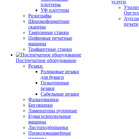
услуги
плоттеры
Утили
УФ плоттеры
Оргте
Ризографы
Аутсор
Широкоформатные
печати
сканеры
Тампонные станки
Цифровые печатные
машины
Трафаретные станки
Постпечатное оборудование
Резаки
Роликовые резаки
для бумаги
Гильотинные
резаки
Сабельные резаки
Фальцовщики
Биговщики
Ламинаторы рулонные
Бумагосверлильные
машины
Листоподборщики
Проволокошвейные
машины