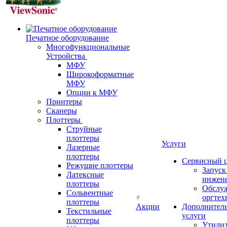
Печатное оборудование
Многофункциональные
Устройства
МФУ
Широкоформатные
МФУ
Опции к МФУ
Принтеры
Сканеры
Плоттеры
Струйные
плоттеры
Услуги
Лазерные
плоттеры
Сервисный 
Режущие плоттеры
Запус
Латексные
инжен
плоттеры
Обслу
Сольвентные
оргтех
плоттеры
Акции
Дополнител
Текстильные
услуги
плоттеры
Утили