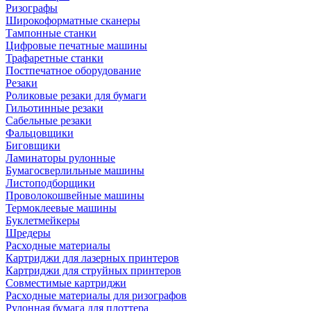
Ризографы
Широкоформатные сканеры
Тампонные станки
Цифровые печатные машины
Трафаретные станки
Постпечатное оборудование
Резаки
Роликовые резаки для бумаги
Гильотинные резаки
Сабельные резаки
Фальцовщики
Биговщики
Ламинаторы рулонные
Бумагосверлильные машины
Листоподборщики
Проволокошвейные машины
Термоклеевые машины
Буклетмейкеры
Шредеры
Расходные материалы
Картриджи для лазерных принтеров
Картриджи для струйных принтеров
Совместимые картриджи
Расходные материалы для ризографов
Рулонная бумага для плоттера