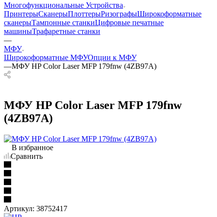
Многофункциональные Устройства
Принтеры
Сканеры
Плоттеры
Ризографы
Широкоформатные
сканеры
Тампонные станки
Цифровые печатные
машины
Трафаретные станки
—
МФУ
Широкоформатные МФУ
Опции к МФУ
—
МФУ HP Color Laser MFP 179fnw (4ZB97A)
МФУ HP Color Laser MFP 179fnw
(4ZB97A)
В избранное
Сравнить
Артикул:
38752417