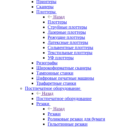
Принтеры
Сканеры
Плоттеры
Назад
Плоттеры
Струйные плоттеры
Лазерные плоттеры
Режущие плоттеры
Латексные плоттеры
Сольвентные плоттеры
Текстильные плоттеры
УФ плоттеры
Ризографы
Широкоформатные сканеры
Тампонные станки
Цифровые печатные машины
Трафаретные станки
Постпечатное оборудование
Назад
Постпечатное оборудование
Резаки
Назад
Резаки
Роликовые резаки для бумаги
Гильотинные резаки