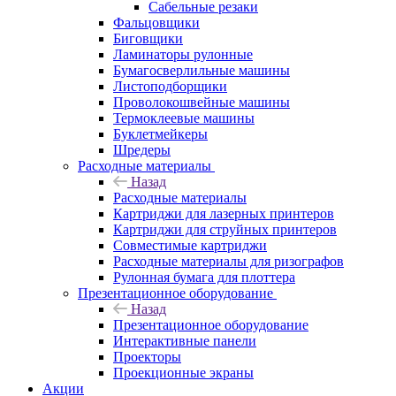
Сабельные резаки
Фальцовщики
Биговщики
Ламинаторы рулонные
Бумагосверлильные машины
Листоподборщики
Проволокошвейные машины
Термоклеевые машины
Буклетмейкеры
Шредеры
Расходные материалы
Назад
Расходные материалы
Картриджи для лазерных принтеров
Картриджи для струйных принтеров
Совместимые картриджи
Расходные материалы для ризографов
Рулонная бумага для плоттера
Презентационное оборудование
Назад
Презентационное оборудование
Интерактивные панели
Проекторы
Проекционные экраны
Акции