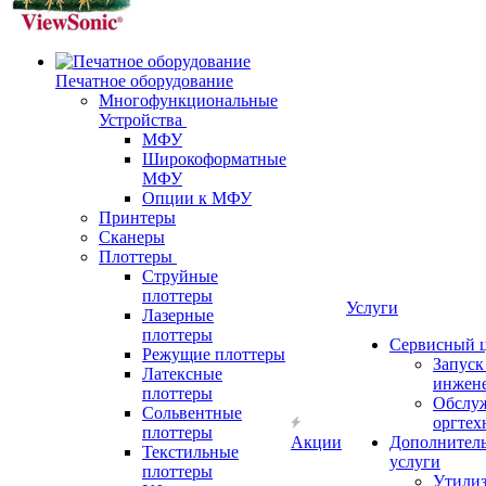
Печатное оборудование
Многофункциональные
Устройства
МФУ
Широкоформатные
МФУ
Опции к МФУ
Принтеры
Сканеры
Плоттеры
Струйные
плоттеры
Услуги
Лазерные
плоттеры
Сервисный 
Режущие плоттеры
Запус
Латексные
инжен
плоттеры
Обслу
Сольвентные
оргтех
плоттеры
Акции
Дополнител
Текстильные
услуги
плоттеры
Утили