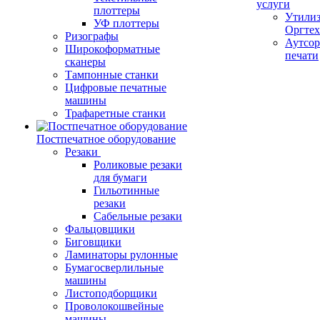
услуги
плоттеры
Утили
УФ плоттеры
Оргте
Ризографы
Аутсор
Широкоформатные
печати
сканеры
Тампонные станки
Цифровые печатные
машины
Трафаретные станки
Постпечатное оборудование
Резаки
Роликовые резаки
для бумаги
Гильотинные
резаки
Сабельные резаки
Фальцовщики
Биговщики
Ламинаторы рулонные
Бумагосверлильные
машины
Листоподборщики
Проволокошвейные
машины