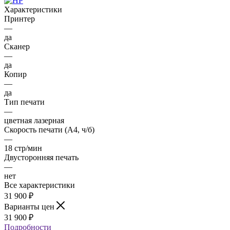
Характеристики
Принтер
—
да
Сканер
—
да
Копир
—
да
Тип печати
—
цветная лазерная
Скорость печати (А4, ч/б)
—
18 стр/мин
Двусторонняя печать
—
нет
Все характеристики
31 900
₽
Варианты цен
31 900
₽
Подробности