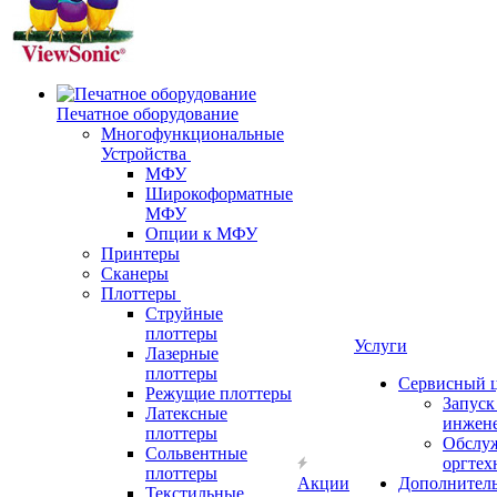
Печатное оборудование
Многофункциональные
Устройства
МФУ
Широкоформатные
МФУ
Опции к МФУ
Принтеры
Сканеры
Плоттеры
Струйные
плоттеры
Услуги
Лазерные
плоттеры
Сервисный 
Режущие плоттеры
Запус
Латексные
инжен
плоттеры
Обслу
Сольвентные
оргтех
плоттеры
Акции
Дополнител
Текстильные