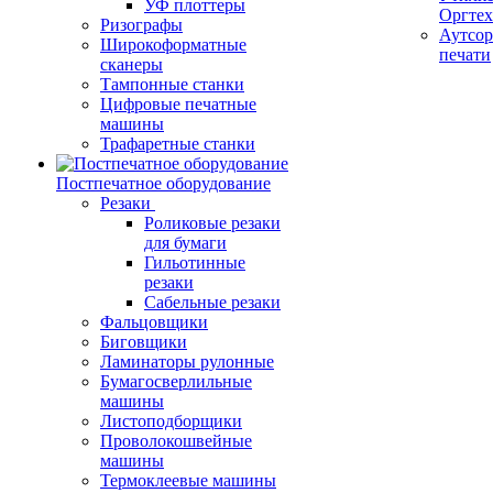
УФ плоттеры
Оргте
Ризографы
Аутсор
Широкоформатные
печати
сканеры
Тампонные станки
Цифровые печатные
машины
Трафаретные станки
Постпечатное оборудование
Резаки
Роликовые резаки
для бумаги
Гильотинные
резаки
Сабельные резаки
Фальцовщики
Биговщики
Ламинаторы рулонные
Бумагосверлильные
машины
Листоподборщики
Проволокошвейные
машины
Термоклеевые машины