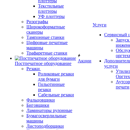
плоттеры
Текстильные
плоттеры
УФ плоттеры
Ризографы
Услуги
Широкоформатные
сканеры
Сервисный 
Тампонные станки
Запус
Цифровые печатные
инжен
машины
Обслу
Трафаретные станки
оргтех
Акции
Дополнител
Постпечатное оборудование
услуги
Резаки
Утили
Роликовые резаки
Оргте
для бумаги
Аутсор
Гильотинные
печати
резаки
Сабельные резаки
Фальцовщики
Биговщики
Ламинаторы рулонные
Бумагосверлильные
машины
Листоподборщики