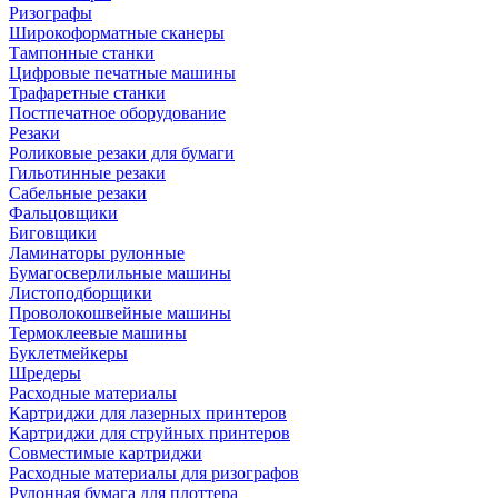
Ризографы
Широкоформатные сканеры
Тампонные станки
Цифровые печатные машины
Трафаретные станки
Постпечатное оборудование
Резаки
Роликовые резаки для бумаги
Гильотинные резаки
Сабельные резаки
Фальцовщики
Биговщики
Ламинаторы рулонные
Бумагосверлильные машины
Листоподборщики
Проволокошвейные машины
Термоклеевые машины
Буклетмейкеры
Шредеры
Расходные материалы
Картриджи для лазерных принтеров
Картриджи для струйных принтеров
Совместимые картриджи
Расходные материалы для ризографов
Рулонная бумага для плоттера