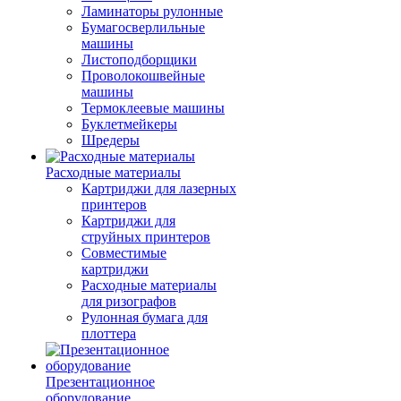
Ламинаторы рулонные
Бумагосверлильные
машины
Листоподборщики
Проволокошвейные
машины
Термоклеевые машины
Буклетмейкеры
Шредеры
Расходные материалы
Картриджи для лазерных
принтеров
Картриджи для
струйных принтеров
Совместимые
картриджи
Расходные материалы
для ризографов
Рулонная бумага для
плоттера
Презентационное
оборудование