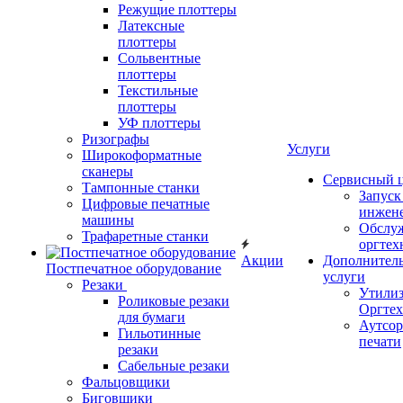
Режущие плоттеры
Латексные
плоттеры
Сольвентные
плоттеры
Текстильные
плоттеры
УФ плоттеры
Ризографы
Услуги
Широкоформатные
сканеры
Сервисный 
Тампонные станки
Запус
Цифровые печатные
инжен
машины
Обслу
Трафаретные станки
оргтех
Акции
Дополнител
Постпечатное оборудование
услуги
Резаки
Утили
Роликовые резаки
Оргте
для бумаги
Аутсор
Гильотинные
печати
резаки
Сабельные резаки
Фальцовщики
Биговщики