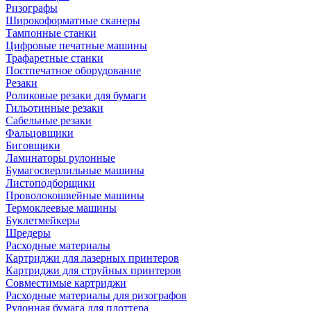
Ризографы
Широкоформатные сканеры
Тампонные станки
Цифровые печатные машины
Трафаретные станки
Постпечатное оборудование
Резаки
Роликовые резаки для бумаги
Гильотинные резаки
Сабельные резаки
Фальцовщики
Биговщики
Ламинаторы рулонные
Бумагосверлильные машины
Листоподборщики
Проволокошвейные машины
Термоклеевые машины
Буклетмейкеры
Шредеры
Расходные материалы
Картриджи для лазерных принтеров
Картриджи для струйных принтеров
Совместимые картриджи
Расходные материалы для ризографов
Рулонная бумага для плоттера