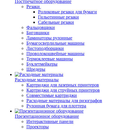
Постпечатное оборудование
Резаки
Роликовые резаки для бумаги
Гильотинные резаки
Сабельные резаки
Фальцовщики
Биговщики
Ламинаторы рулонные
Бумагосверлильные машины
Листоподборщики
Проволокошвейные машины
Термоклеевые машины
Буклетмейкеры
Шредеры
Расходные материалы
Картриджи для лазерных принтеров
Картриджи для струйных принтеров
Совместимые картриджи
Расходные материалы для ризографов
Рулонная бумага для плоттера
Презентационное оборудование
Интерактивные панели
Проекторы