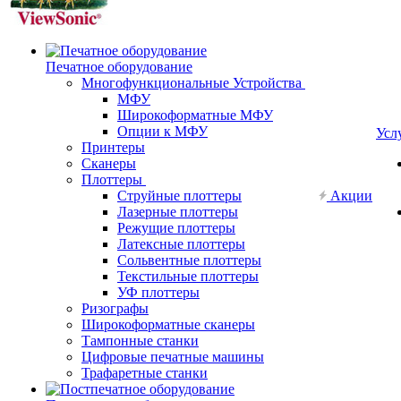
Печатное оборудование
Многофункциональные Устройства
МФУ
Широкоформатные МФУ
Опции к МФУ
Усл
Принтеры
Сканеры
Плоттеры
Струйные плоттеры
Акции
Лазерные плоттеры
Режущие плоттеры
Латексные плоттеры
Сольвентные плоттеры
Текстильные плоттеры
УФ плоттеры
Ризографы
Широкоформатные сканеры
Тампонные станки
Цифровые печатные машины
Трафаретные станки