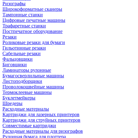
Ризографы
Широкоформатные сканеры
Тампонные станки
Цифровые печатные машины
Трафаретные станки
Постпечатное оборудование
Резаки
Роликовые резаки для бумаги
Гильотинные резаки
Сабельные резаки
Фальцовщики
Биговщики
Ламинаторы рулонные
Бумагосверлильные машины
Листоподборщики
Проволокошвейные машины
Термоклеевые машины
Буклетмейкеры
Шредеры
Расходные материалы
Картриджи для лазерных принтеров
Картриджи для струйных принтеров
Совместимые картриджи
Расходные материалы для ризографов
Рулонная бумага для плоттера